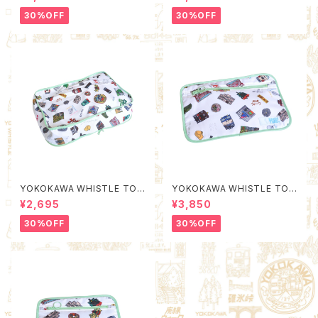
ality Control by EACHTIME.
)
30%OFF
30%OFF
YOKOKAWA WHISTLE TOW
YOKOKAWA WHISTLE TOW
N Packing Organizer S (Qu
N Poach L (Quality Control
¥2,695
¥3,850
ality Control by EACHTIME.
by EACHTIME. )
)
30%OFF
30%OFF