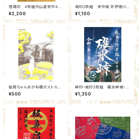
宿場印 4枚組中山道安中４宿
城印2枚組 安中城 井伊徳川・
場 Cセット：北群馬甲冑工房×
武田安中氏 通常版セット(1,3)：
¥2,200
¥1,100
安中市観光機構
北群馬甲冑工房【群雄印】×安中
市観光機構
始発ちゃんめがね橋ポストカー
峠印・城印2枚組 碓氷峠城・碓
ド ステッカー付
氷峠 2026夏限定(7,8)：北群馬
¥500
¥1,350
甲冑工房【群雄印】×安中市観光
機構