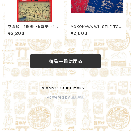
宿場印 4枚組中山道安中４宿
YOKOKAWA WHISTLE TOW
場 Aセット：北群馬甲冑工房×
N BANDANA
¥2,200
¥2,000
安中市観光機構
商品一覧に戻る
© ANNAKA GIFT MARKET
Powered by