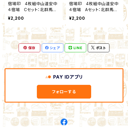
宿場印 4枚組中山道安中
宿場印 4枚組中山道安中
４宿場 Cセット：北群馬甲
４宿場 Aセット：北群馬甲
冑工房×安中市観光機構
冑工房×安中市観光機構
¥2,200
¥2,200
保存
シェア
LINE
ポスト
PAY IDアプリ
フォローする