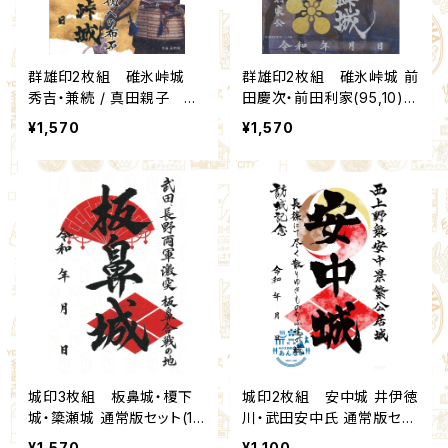
群雄印2枚組 碓氷峠城
群雄印2枚組 碓氷峠城 前
秀吉・兼続 / 真田親子 セ
田慶次・前田利家(95,10)：
ット (12,99)：北群馬甲冑工
北群馬甲冑工房【群雄印】
¥1,570
¥1,570
房【群雄印】×安中市観光機
構
城印3枚組 板鼻城・榎下
城印2枚組 安中城 井伊徳
城・簗瀬城 通常版セット(13,
川・武田安中氏 通常版セッ
14,15)：北群馬甲冑工房【群
ト(1,3)：北群馬甲冑工房【群
¥1,570
¥1,100