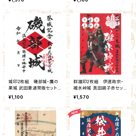
雄印】×安中市観光機構
雄印】×安中市観光機構
城印2枚組 磯部城・鷹の
群雄印2枚組 伊達政宗・
巣城 武田菱通常版セット(1
碓氷峠城 真田親子赤セット
6,17)：北群馬甲冑工房【群
(9,99)：北群馬甲冑工房
¥1,100
¥1,570
雄印】×安中市観光機構
【群雄印】×安中市観光機構