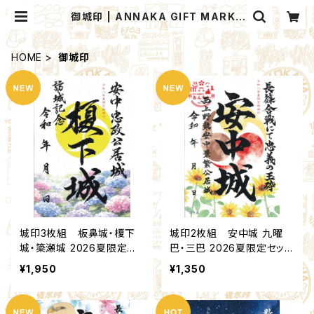
御城印 | ANNAKA GIFT MARKE
T
HOME
御城印
城印3枚組 板鼻城・榎下
城印2枚組 安中城 九曜
城・簗瀬城 2026夏限定セ
巴・三巴 2026夏限定セット
ット(18,19,20)：北群馬甲冑
(2,4)：北群馬甲冑工房【群
¥1,950
¥1,350
工房【群雄印】×安中市観光
雄印】×安中市観光機構
機構