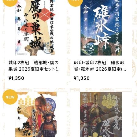
城印2枚組 磯部城・鷹の
峠印・城印2枚組 碓氷峠
巣城 2026夏限定セット(6,
城・碓氷峠 2026夏限定(7,
11)：北群馬甲冑工房【群雄
8)：北群馬甲冑工房【群雄
¥1,350
¥1,350
印】×安中市観光機構
印】×安中市観光機構