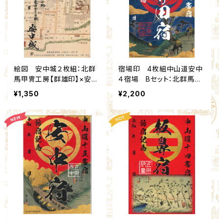
絵図 安中城２枚組：北群
宿場印 4枚組中山道安中
馬甲冑工房【群雄印】×安中
４宿場 Bセット：北群馬甲
市観光機構
冑工房×安中市観光機構
¥1,350
¥2,200