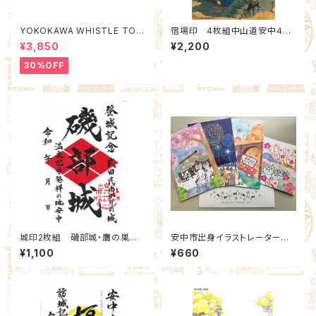
YOKOKAWA WHISTLE TOW
宿場印 4枚組中山道安中４宿
N Poach L (Quality Control
場 Bセット：北群馬甲冑工房×
¥3,850
¥2,200
by EACHTIME. )
安中市観光機構
30%OFF
城印2枚組 磯部城・鷹の巣城
安中市出身イラストレーターお
武田菱通常版セット(16,17)：北
かべてつろう氏による“オリジナ
¥1,100
¥660
群馬甲冑工房【群雄印】×安中市
ルポストカード”4種
観光機構