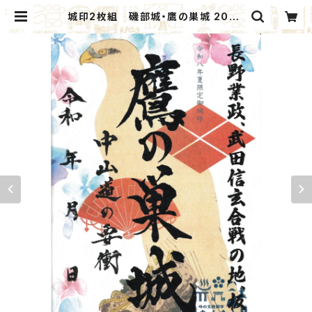
城印2枚組 磯部城・鷹の巣城 2026
夏限定セット(6,11)：北群馬甲冑工房
【群雄印】×安中市観光機構 | ANNA
KA GIFT MARKET