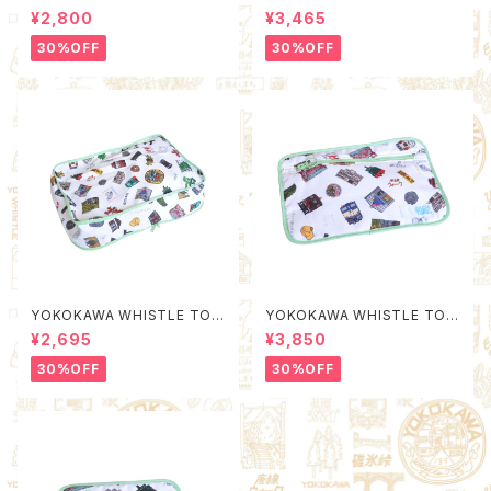
N Packing Organizer M (Qu
¥2,800
¥3,465
ality Control by EACHTIME.
)
30%OFF
30%OFF
YOKOKAWA WHISTLE TOW
YOKOKAWA WHISTLE TOW
N Packing Organizer S (Qu
N Poach L (Quality Control
¥2,695
¥3,850
ality Control by EACHTIME.
by EACHTIME. )
)
30%OFF
30%OFF