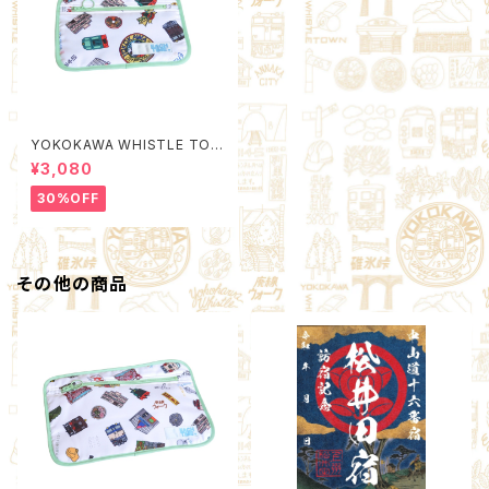
YOKOKAWA WHISTLE TOW
N Poach M (Quality Control
¥3,080
by EACHTIME. )
30%OFF
その他の商品