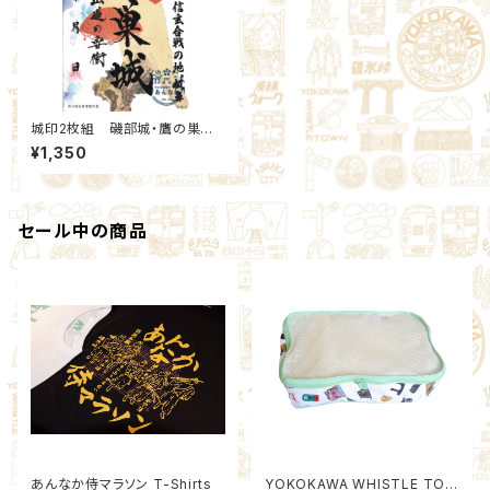
城印2枚組 磯部城・鷹の巣城
2026夏限定セット(6,11)：北群
¥1,350
馬甲冑工房【群雄印】×安中市観
光機構
セール中の商品
あんなか侍マラソン T-Shirts
YOKOKAWA WHISTLE TOW