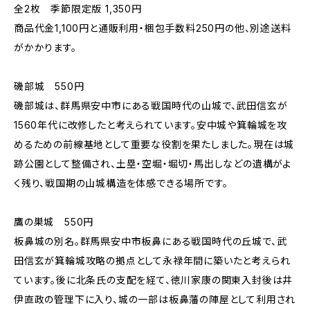
全2枚 季節限定版 1,350円
商品代金1,100円と通販利用・梱包手数料250円の他、別途送料
がかかります。
磯部城 550円
磯部城は、群馬県安中市にある戦国時代の山城で、武田信玄が
1560年代に改修したと考えられています。安中城や箕輪城を攻
めるための前線基地として重要な役割を果たしました。現在は城
跡公園として整備され、土塁・空堀・堀切・馬出しなどの遺構がよ
く残り、戦国期の山城構造を体感できる場所です。
鷹の巣城 550円
板鼻城の別名。群馬県安中市板鼻にある戦国時代の丘城で、武
田信玄が箕輪城攻略の拠点として永禄年間に築いたと考えられ
ています。後に北条氏の支配を経て、徳川家康の関東入封後は井
伊直政の管理下に入り、城の一部は板鼻藩の陣屋として利用され