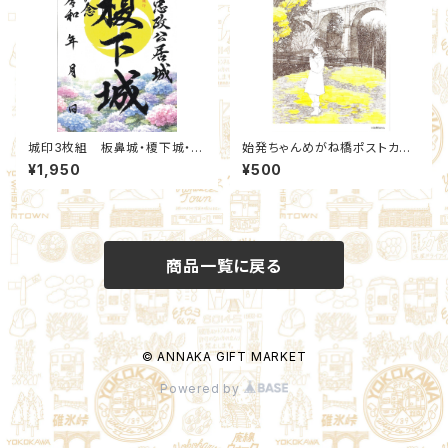
城印3枚組 板鼻城・榎下城・簗
始発ちゃんめがね橋ポストカー
瀬城 2026夏限定セット(18,19,
ド ステッカー付
¥1,950
¥500
20)：北群馬甲冑工房【群雄印】
×安中市観光機構
商品一覧に戻る
© ANNAKA GIFT MARKET
Powered by