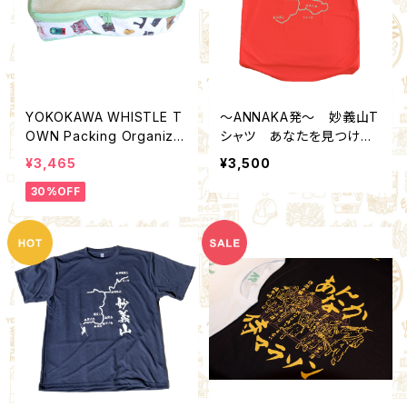
YOKOKAWA WHISTLE T
～ANNAKA発～ 妙義山T
OWN Packing Organize
シャツ あなたを見つけた
r M (Quality Control by
い！
¥3,465
¥3,500
EACHTIME. )
30%OFF