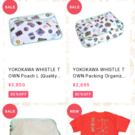
YOKOKAWA WHISTLE T
YOKOKAWA WHISTLE T
OWN Poach L (Quality C
OWN Packing Organize
ontrol by EACHTIME. )
r S (Quality Control by E
¥3,850
¥2,695
ACHTIME. )
30%OFF
30%OFF