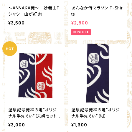
～ANNAKA発～ 妙義山T
あんなか侍マラソン T-Shir
シャツ 山が好き！
ts
¥3,500
¥2,800
30%OFF
温泉記号発祥の地“オリジ
温泉記号発祥の地“オリジ
ナル手ぬぐい”（夫婦セット
ナル手ぬぐい”（紺）
紺/赤）
¥3,000
¥1,600