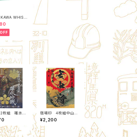
KAWA WHIST
OWN Poach M
080
ity Control by
IME. )
OFF
2枚組 碓氷峠
宿場印 4枚組中山道
田慶次・前田利家
安中４宿場 Cセット：
70
¥2,200
10)：北群馬甲冑工
北群馬甲冑工房×安中
雄印】
市観光機構