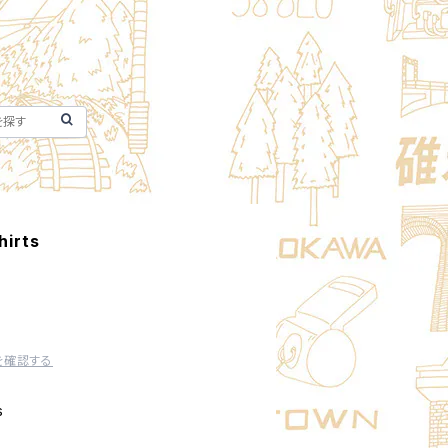
irts
を確認する
s