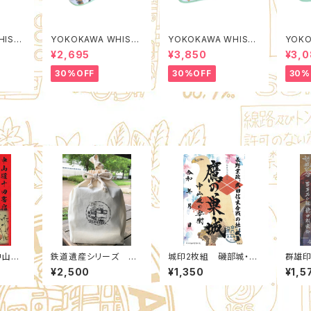
HIST
YOKOKAWA WHIST
YOKOKAWA WHIST
YOKO
ing
LE TOWN Packing
LE TOWN Poach L
LE T
¥2,695
¥3,850
¥3,
Organizer S (Qualit
(Quality Control by
(Qual
EACHT
y Control by EACHT
EACHTIME. )
EACHT
30%OFF
30%OFF
30%
IME. )
中山道
鉄道遺産シリーズ 巾
城印2枚組 磯部城・鷹
群雄印
ット：
着トートバック
の巣城 2026夏限定セ
城 前
¥2,500
¥1,350
¥1,5
×安中
ット(6,11)：北群馬甲冑
(95,
工房【群雄印】×安中市
房【群
観光機構