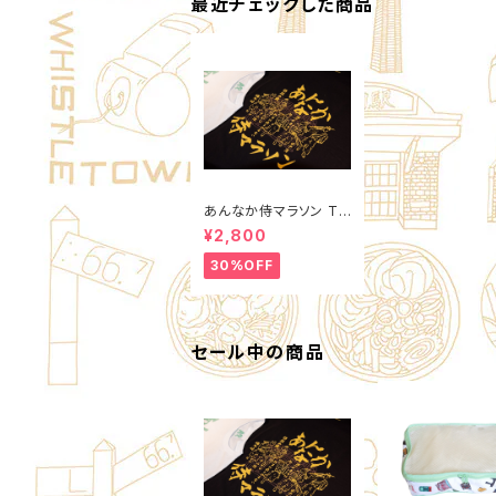
最近チェックした商品
あんなか侍マラソン T-
Shirts
¥2,800
30%OFF
セール中の商品