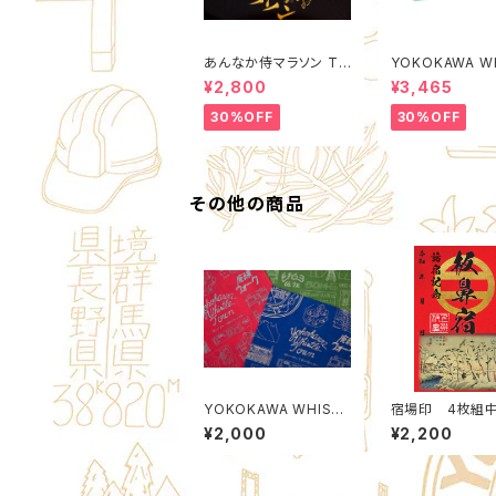
あんなか侍マラソン T-
YOKOKAWA W
Shirts
LE TOWN Pack
¥2,800
¥3,465
Organizer M (Qualit
y Control by 
30%OFF
30%OFF
IME. )
その他の商品
YOKOKAWA WHIST
宿場印 4枚組
LE TOWN BANDANA
安中４宿場 Aセ
¥2,000
¥2,200
北群馬甲冑工房
市観光機構