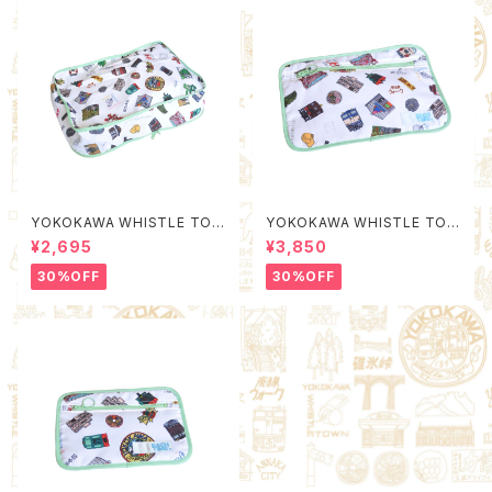
YOKOKAWA WHISTLE TOW
YOKOKAWA WHISTLE TOW
N Packing Organizer S (Qu
N Poach L (Quality Control
¥2,695
¥3,850
ality Control by EACHTIME.
by EACHTIME. )
)
30%OFF
30%OFF