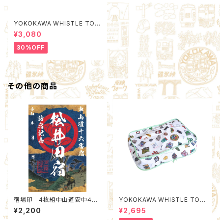
YOKOKAWA WHISTLE TOW
N Poach M (Quality Control
¥3,080
by EACHTIME. )
30%OFF
その他の商品
宿場印 4枚組中山道安中４宿
YOKOKAWA WHISTLE TOW
場 Bセット：北群馬甲冑工房×
N Packing Organizer S (Qu
¥2,200
¥2,695
安中市観光機構
ality Control by EACHTIME.