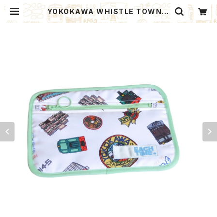
YOKOKAWA WHISTLE TOWN P
oach M (Quality Control by EA
CHTIME. ) | ANNAKA GIFT MA
RKET