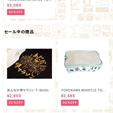
N Poach M (Quality Control
¥3,080
by EACHTIME. )
30%OFF
セール中の商品
あんなか侍マラソン T-Shirts
YOKOKAWA WHISTLE TOW
N Packing Organizer M (Qu
¥2,800
¥3,465
ality Control by EACHTIME.
)
30%OFF
30%OFF