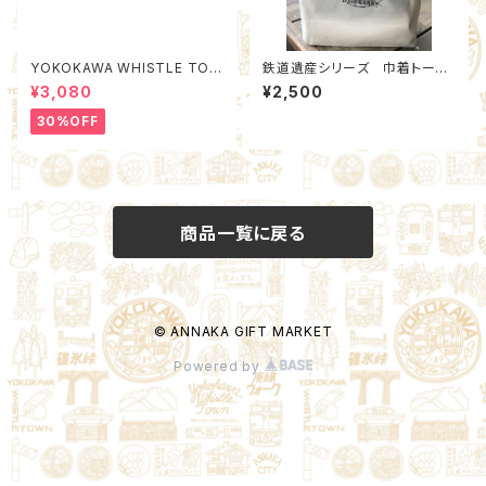
YOKOKAWA WHISTLE TOW
鉄道遺産シリーズ 巾着トート
N Poach M (Quality Control
バック
¥3,080
¥2,500
by EACHTIME. )
30%OFF
商品一覧に戻る
© ANNAKA GIFT MARKET
Powered by