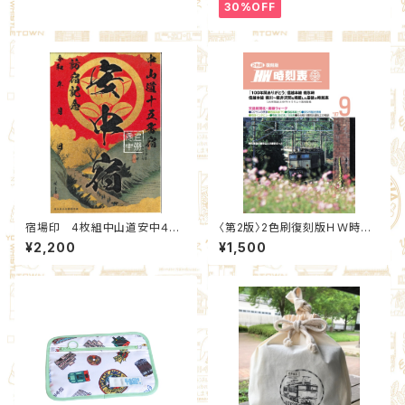
)
30%OFF
宿場印 4枚組中山道安中４宿
〈第2版〉2色刷復刻版ＨＷ時刻
場 Cセット：北群馬甲冑工房×
表
¥2,200
¥1,500
安中市観光機構