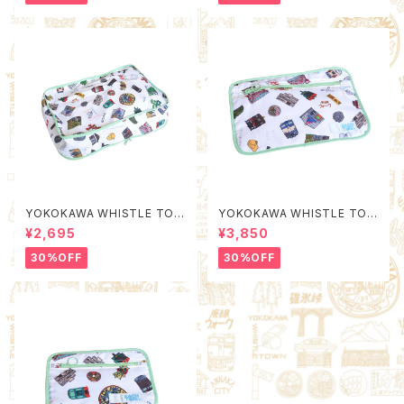
YOKOKAWA WHISTLE TOW
YOKOKAWA WHISTLE TOW
N Packing Organizer S (Qu
N Poach L (Quality Control
¥2,695
¥3,850
ality Control by EACHTIME.
by EACHTIME. )
)
30%OFF
30%OFF