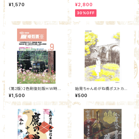
峠城 真田親子赤セット(9,99)：
¥1,570
¥2,800
北群馬甲冑工房【群雄印】×安中
市観光機構
30%OFF
〈第2版〉2色刷復刻版ＨＷ時刻
始発ちゃんめがね橋ポストカー
表
ド ステッカー付
¥1,500
¥500