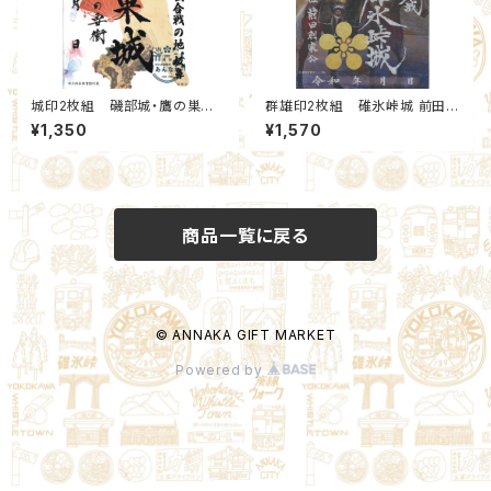
城印2枚組 磯部城・鷹の巣城
群雄印2枚組 碓氷峠城 前田慶
2026夏限定セット(6,11)：北群
次・前田利家(95,10)：北群馬甲
¥1,350
¥1,570
馬甲冑工房【群雄印】×安中市観
冑工房【群雄印】
光機構
商品一覧に戻る
© ANNAKA GIFT MARKET
Powered by