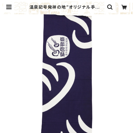
温泉記号発祥の地“オリジナル手ぬぐ
い”（紺） | ANNAKA GIFT MARKE
T