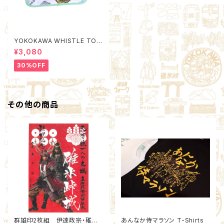
YOKOKAWA WHISTLE TOW
N Poach M (Quality Control
¥3,080
by EACHTIME. )
30%OFF
その他の商品
群雄印2枚組 伊達政宗・碓氷
あんなか侍マラソン T-Shirts