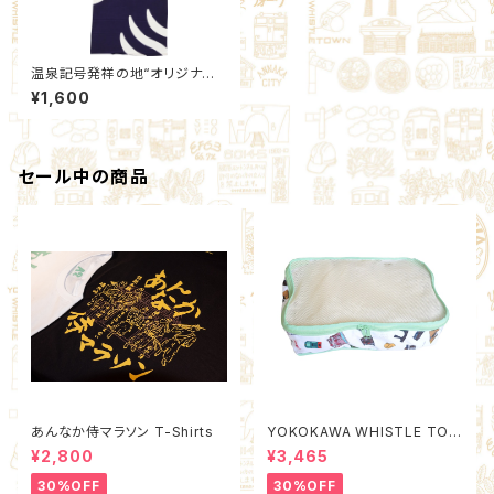
温泉記号発祥の地“オリジナル
手ぬぐい”（紺）
¥1,600
セール中の商品
あんなか侍マラソン T-Shirts
YOKOKAWA WHISTLE TOW
N Packing Organizer M (Qu
¥2,800
¥3,465
ality Control by EACHTIME.
)
30%OFF
30%OFF