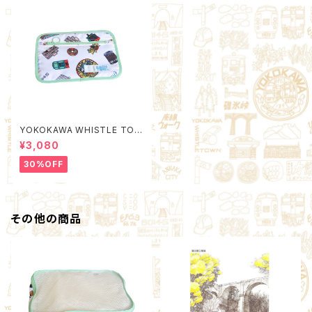
YOKOKAWA WHISTLE TOW
N Poach M (Quality Control
¥3,080
by EACHTIME. )
30%OFF
その他の商品