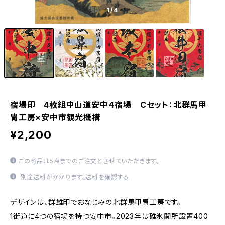
1
/4
宿場印 4枚組中山道安中４宿場 Cセット：北群馬甲
冑工房×安中市観光機構
¥2,200
この商品は5点までのご注文とさせていただきます。
別途送料がかかります。
送料を確認する
デザインは、群雄印でおなじみの北群馬甲冑工房です。
1街道に4つの宿場を持つ安中市。2023年は碓氷関所設置400