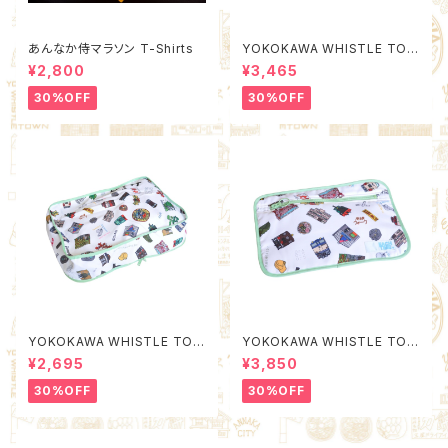
あんなか侍マラソン T-Shirts
YOKOKAWA WHISTLE TOW
N Packing Organizer M (Qu
¥2,800
¥3,465
ality Control by EACHTIME.
)
30%OFF
30%OFF
YOKOKAWA WHISTLE TOW
YOKOKAWA WHISTLE TOW
N Packing Organizer S (Qu
N Poach L (Quality Control
¥2,695
¥3,850
ality Control by EACHTIME.
by EACHTIME. )
)
30%OFF
30%OFF