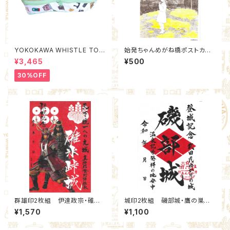
YOKOKAWA WHISTLE TOW
始発ちゃんめがね橋ポストカー
N Packing Organizer M (Qu
ド ステッカー付
¥3,465
¥500
ality Control by EACHTIME.
)
30%OFF
群雄印2枚組 伊達政宗・碓氷
城印2枚組 磯部城・鷹の巣城
峠城 真田親子赤セット(9,99)：
武田菱通常版セット(16,17)：北
¥1,570
¥1,100
北群馬甲冑工房【群雄印】×安中
群馬甲冑工房【群雄印】×安中市
市観光機構
観光機構