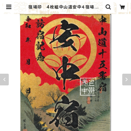
宿場印 4枚組中山道安中４宿場 C
セット：北群馬甲冑工房×安中市観光
機構 | ANNAKA GIFT MARKET