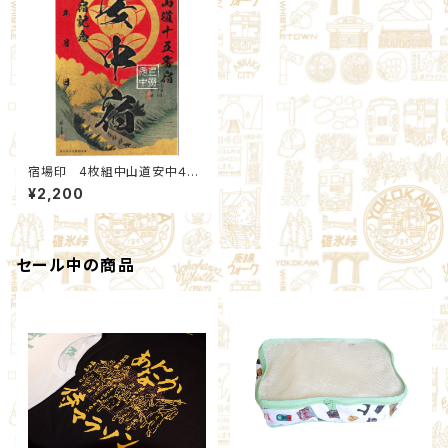
宿場印 4枚組中山道安中４宿
場 Cセット：北群馬甲冑工房×
¥2,200
安中市観光機構
セール中の商品