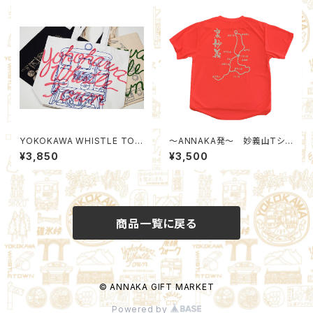
YOKOKAWA WHISTLE TOW
～ANNAKA発～ 妙義山Tシャ
N TOTE
ツ あなたを見つけたい！
¥3,850
¥3,500
商品一覧に戻る
© ANNAKA GIFT MARKET
Powered by