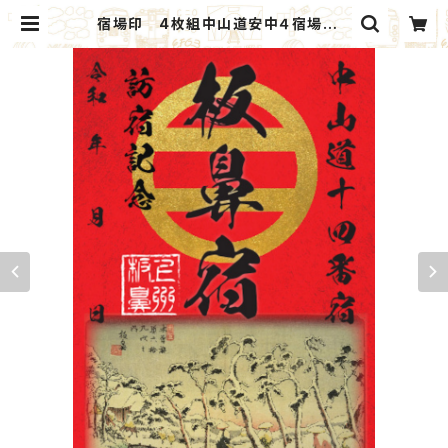
宿場印 4枚組中山道安中４宿場 A
セット：北群馬甲冑工房×安中市観光
機構 | ANNAKA GIFT MARKET