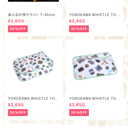
あんなか侍マラソン T-Shirts
YOKOKAWA WHISTLE TOW
N Packing Organizer M (Qu
¥2,800
¥3,465
ality Control by EACHTIME.
)
30%OFF
30%OFF
YOKOKAWA WHISTLE TOW
YOKOKAWA WHISTLE TOW
N Packing Organizer S (Qu
N Poach L (Quality Control
¥2,695
¥3,850
ality Control by EACHTIME.
by EACHTIME. )
)
30%OFF
30%OFF