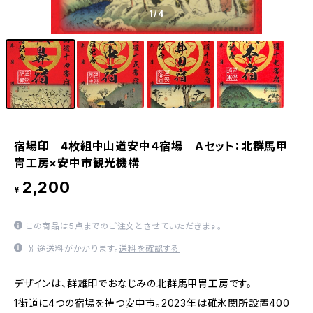
1
/4
宿場印 4枚組中山道安中４宿場 Aセット：北群馬甲
冑工房×安中市観光機構
2,200
¥
この商品は5点までのご注文とさせていただきます。
別途送料がかかります。
送料を確認する
デザインは、群雄印でおなじみの北群馬甲冑工房です。
1街道に4つの宿場を持つ安中市。2023年は碓氷関所設置400