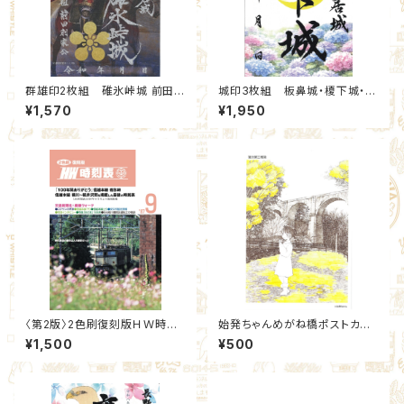
群雄印2枚組 碓氷峠城 前田慶
城印3枚組 板鼻城・榎下城・簗
次・前田利家(95,10)：北群馬甲
瀬城 2026夏限定セット(18,19,
¥1,570
¥1,950
冑工房【群雄印】
20)：北群馬甲冑工房【群雄印】
×安中市観光機構
〈第2版〉2色刷復刻版ＨＷ時刻
始発ちゃんめがね橋ポストカー
表
ド ステッカー付
¥1,500
¥500