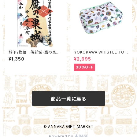
城印2枚組 磯部城・鷹の巣城
YOKOKAWA WHISTLE TOW
2026夏限定セット(6,11)：北群
N Packing Organizer S (Qu
¥1,350
¥2,695
馬甲冑工房【群雄印】×安中市観
ality Control by EACHTIME.
光機構
)
30%OFF
商品一覧に戻る
© ANNAKA GIFT MARKET
Powered by