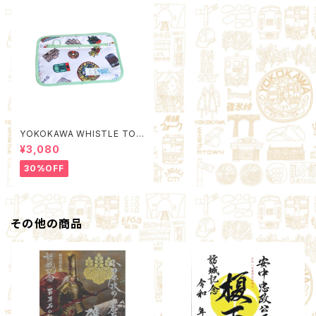
YOKOKAWA WHISTLE TOW
N Poach M (Quality Control
¥3,080
by EACHTIME. )
30%OFF
その他の商品