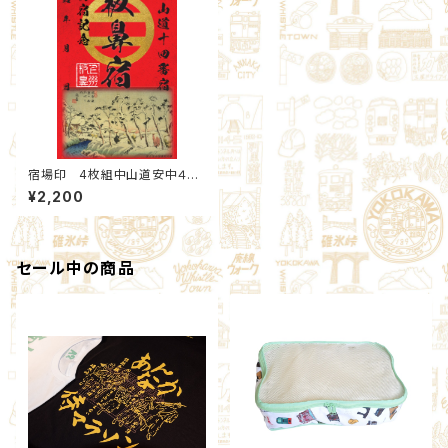
宿場印 4枚組中山道安中４宿
場 Aセット：北群馬甲冑工房×
¥2,200
安中市観光機構
セール中の商品