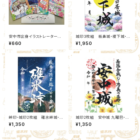
安中市出身イラストレーターお
城印3枚組 板鼻城・榎下城・簗
かべてつろう氏による“オリジナ
瀬城 2026夏限定セット(18,19,
¥660
¥1,950
ルポストカード”4種
20)：北群馬甲冑工房【群雄印】
×安中市観光機構
峠印・城印2枚組 碓氷峠城・碓
城印2枚組 安中城 九曜巴・三
氷峠 2026夏限定(7,8)：北群馬
巴 2026夏限定セット(2,4)：北
¥1,350
¥1,350
甲冑工房【群雄印】×安中市観光
群馬甲冑工房【群雄印】×安中市
機構
観光機構