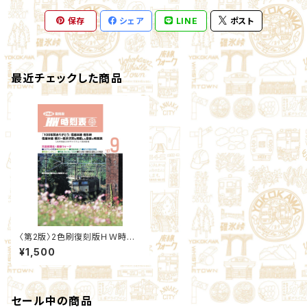
保存
シェア
LINE
ポスト
最近チェックした商品
〈第2版〉2色刷復刻版ＨＷ時刻
表
¥1,500
セール中の商品