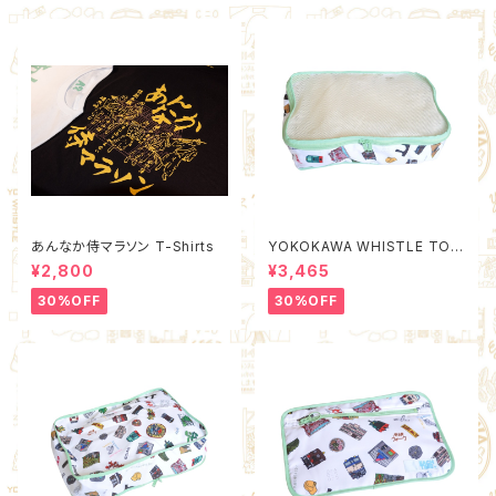
あんなか侍マラソン T-Shirts
YOKOKAWA WHISTLE TOW
N Packing Organizer M (Qu
¥2,800
¥3,465
ality Control by EACHTIME.
)
30%OFF
30%OFF