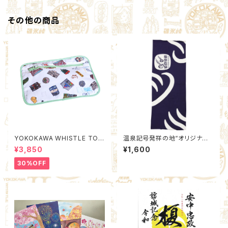
その他の商品
YOKOKAWA WHISTLE TOW
温泉記号発祥の地“オリジナル
N Poach L (Quality Control
手ぬぐい”（紺）
¥3,850
¥1,600
by EACHTIME. )
30%OFF