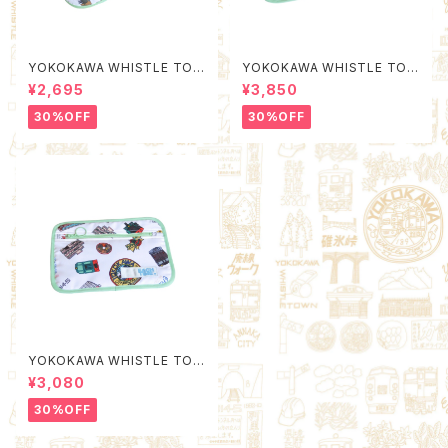
YOKOKAWA WHISTLE TOW
YOKOKAWA WHISTLE TOW
N Packing Organizer S (Qu
N Poach L (Quality Control
¥2,695
¥3,850
ality Control by EACHTIME.
by EACHTIME. )
)
30%OFF
30%OFF
YOKOKAWA WHISTLE TOW
N Poach M (Quality Control
¥3,080
by EACHTIME. )
30%OFF